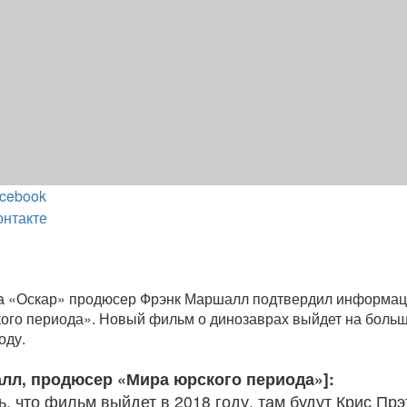
cebook
онтакте
 «Оскар» продюсер Фрэнк Маршалл подтвердил информац
ого периода». Новый фильм о динозаврах выйдет на боль
оду.
лл, продюсер «Мира юрского периода»]:
ь, что фильм выйдет в 2018 году, там будут Крис Прэ