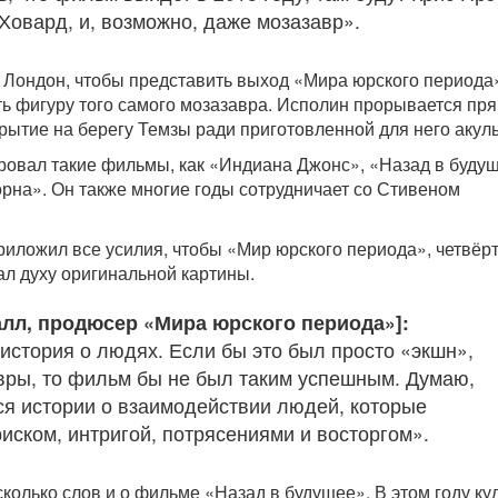
Ховард, и, возможно, даже мозазавр».
Лондон, чтобы представить выход «Мира юрского периода
ть фигуру того самого мозазавра. Исполин прорывается пр
рытие на берегу Темзы ради приготовленной для него акул
овал такие фильмы, как «Индиана Джонс», «Назад в будущ
на». Он также многие годы сотрудничает со Стивеном
приложил все усилия, чтобы «Мир юрского периода», четвёр
ал духу оригинальной картины.
лл, продюсер «Мира юрского периода»]:
 история о людях. Если бы это был просто «экшн»,
вры, то фильм бы не был таким успешным. Думаю,
я истории о взаимодействии людей, которые
иском, интригой, потрясениями и восторгом».
колько слов и о фильме «Назад в будущее». В этом году ку