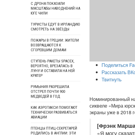
С ДРОНА ПОКАЗАЛИ
МАСШТАБЫ НАВОДНЕНИЙ НА
ЮГЕ ЧИЛИ
ТУРИСТЫ ЕДУТ В ИРЛАНДИЮ
СМОТРЕТЬ НА ЗВЁЗДЫ
ПОЖАРЫ В ГРЕЦИИ: ЖИТЕЛИ
ВОЗВРАЩАЮТСЯ К
СГОРЕВШИМ ДОМАМ
СТУПЕНЬ РАКЕТЫ SPACEX,
Поделиться Fa
ВЕРОЯТНО, ВРЕЗАЛАСЬ В
ЛУНУ И ОСТАВИЛА НА НЕЙ
Рассказать ВК
КРАТЕР
Твитнуть
РУМЫНИЯ РАЗРЕШИЛА
ОТСТРЕЛ ПОЧТИ 900
МЕДВЕДЕЙ В ГОД
Номинированный на
сиквеле «Мира юрск
КАК АЭРОТАКСИ ПОМОГАЮТ
экраны уже в 2018 г
ТЕХНИЧЕСКИ РАЗВИВАТЬСЯ
АВИАЦИИ
[Фрэнк Марша
ПТЕНЦЫ ПТИЦ-СЕКРЕТАРЕЙ
«Я могу сказат
РОДИЛИСЬ В АНГЛИИ: ЭТИ