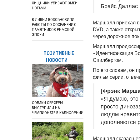
ХИЩНИКИ УБИВАЮТ ЗМЕЙ
Брайс Даллас 
НОГАМИ
В ЛИВИИ ВОЗОБНОВИЛИ
Маршалл приехал в 
РАБОТЫ ПО СОХРАНЕНИЮ
DVD, а также откры
ПАМЯТНИКОВ РИМСКОЙ
ЭПОХИ
через дорожное пок
Маршалл продюссир
«Идентификация Бор
ПОЗИТИВНЫЕ
Спилбергом.
НОВОСТИ
По его словам, он 
фильм серии, отвеч
[Фрэнк Марша
«Я думаю, это
СОБАКИ-СЁРФЕРЫ
просто диноза
ВЫСТУПИЛИ НА
людям нравитс
ЧЕМПИОНАТЕ В КАЛИФОРНИИ
дополняются р
Маршалл сказал нес