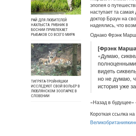
эпопея о путешестви
наступает та самая
доктор Браун на св
РАЙ ДЛЯ ЛЮБИТЕЛЕЙ
надеялись, что воз
НАХЛЫСТА: РИБНИК В
БОСНИИ ПРИВЛЕКАЕТ
Однако Фрэнк Марша
РЫБАКОВ СО ВСЕГО МИРА
[Фрэнк Марша
«Думаю, сикве
полноценными 
видеть сиквел
но не думаю, 
ТИГРЯТА-ТРОЙНЯШКИ
история уже з
ИССЛЕДУЮТ СВОЙ ВОЛЬЕР В
ЛЮБЛЯНСКОМ ЗООПАРКЕ В
СЛОВЕНИИ
«Назад в будущее» 
Короткая ссылка на 
Великобритания
кин