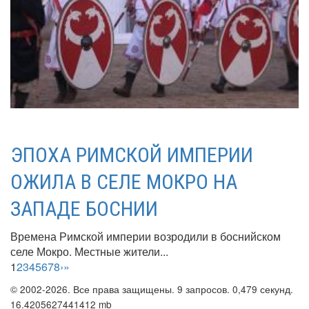
ЭПОХА РИМСКОЙ ИМПЕРИИ
ОЖИЛА В СЕЛЕ МОКРО НА
ЗАПАДЕ БОСНИИ
Времена Римской империи возродили в боснийском
селе Мокро. Местные жители...
1
2
3
4
5
6
7
8
›
»
© 2002-2026. Все права защищены. 9 запросов. 0,479 секунд.
16.4205627441412 mb