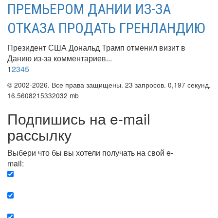
ПРЕМЬЕРОМ ДАНИИ ИЗ-ЗА
ОТКАЗА ПРОДАТЬ ГРЕНЛАНДИЮ
Президент США Дональд Трамп отменил визит в
Данию из-за комментариев...
1
2
3
4
5
© 2002-2026. Все права защищены. 23 запросов. 0,197 секунд.
16.5608215332032 mb
Подпишись на e-mail
рассылку
Выбери что бы вы хотели получать на свой e-
mail:
Вечерняя. Каждый вечер вы получаете список
сюжетов, о важных и ключевых событиях в мире.
Еженедельная. Вы получаете полную картину о
событиях недели.
Позитив. Вы получается список сюжетов, которые