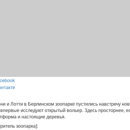
cebook
онтакте
и и Лотти в Берлинском зоопарке пустились навстречу но
впервые исследуют открытый вольер. Здесь просторнее, е
тформа и настоящие деревья.
ритель зоопарка]: