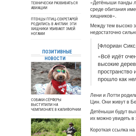
«Детёныши панды лю
ТЕХНИЧЕСКИ РАЗВИВАТЬСЯ
АВИАЦИИ
среде обитания име
хищников».
ПТЕНЦЫ ПТИЦ-СЕКРЕТАРЕЙ
РОДИЛИСЬ В АНГЛИИ: ЭТИ
Между тем высоко з
ХИЩНИКИ УБИВАЮТ ЗМЕЙ
недостаточно сильн
НОГАМИ
[Флориан Сикс,
ПОЗИТИВНЫЕ
«Всё идёт очен
НОВОСТИ
высокие дерев
пространство 
прошло как не
Лени и Лотти родили
СОБАКИ-СЁРФЕРЫ
Цин. Они живут в Бе
ВЫСТУПИЛИ НА
ЧЕМПИОНАТЕ В КАЛИФОРНИИ
Детёныши будут вых
их можно увидеть в 
Короткая ссылка на 