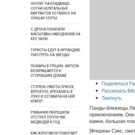
НОЧЛЕГ НА КЛАДБИЩЕ:
СОТНИ НЕЛЕГАЛЬНЫХ
МИГРАНТОВ ОСТАЛИСЬ НА
УЛИЦАХ СЕУТЫ
С ДРОНА ПОКАЗАЛИ
МАСШТАБЫ НАВОДНЕНИЙ НА
ЮГЕ ЧИЛИ
ТУРИСТЫ ЕДУТ В ИРЛАНДИЮ
СМОТРЕТЬ НА ЗВЁЗДЫ
ПОЖАРЫ В ГРЕЦИИ: ЖИТЕЛИ
ВОЗВРАЩАЮТСЯ К
СГОРЕВШИМ ДОМАМ
Поделиться Fa
СТУПЕНЬ РАКЕТЫ SPACEX,
Рассказать ВК
ВЕРОЯТНО, ВРЕЗАЛАСЬ В
ЛУНУ И ОСТАВИЛА НА НЕЙ
Твитнуть
КРАТЕР
Панды-близнецы Лен
РУМЫНИЯ РАЗРЕШИЛА
приключениям. Они 
ОТСТРЕЛ ПОЧТИ 900
камни, большая пла
МЕДВЕДЕЙ В ГОД
[Флориан Сикс, смот
КАК АЭРОТАКСИ ПОМОГАЮТ