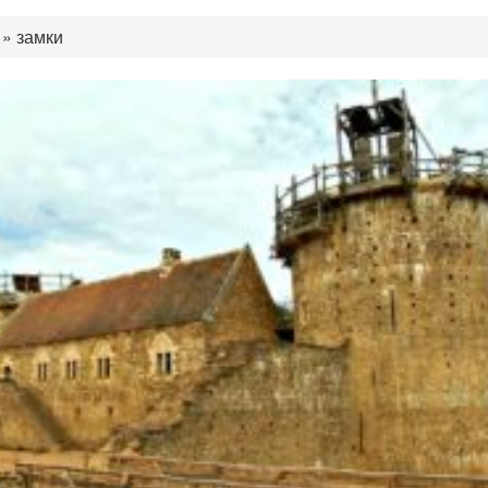
»
замки