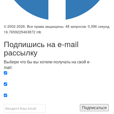
© 2002-2026. Все права защищены. 48 запросов. 0,396 секунд.
16.7659225463872 mb
Подпишись на e-mail
рассылку
Выбери что бы вы хотели получать на свой e-
mail:
Вечерняя. Каждый вечер вы получаете список
сюжетов, о важных и ключевых событиях в мире.
Еженедельная. Вы получаете полную картину о
событиях недели.
Позитив. Вы получается список сюжетов, которые
подарят вам позитивные эмоции и улучшат ваш сон.
Подписаться