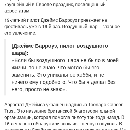
крупнейший в Европе праздник, посвящённый
аэростатам.
19-летний пилот Джеймс Барроуз приезжает на
фестиваль уже в 19-й раз. Воздушный шар – главное
его увлечение.
[Джеймс Барроуз, пилот воздушного
шара]:
«Если бы воздушного шара не было в моей
жизни, то не знаю, что могло бы его
заменить. Это уникальное хобби, и нет
ничего ему подобного. Что бы я делал без
него, просто не знаю».
Аэростат Джеймса украшен надписью Teenage Cancer
Trust. Это название британской благотворительной
организации, которая помогла пилоту три года назад. В
16 лет у него обнаружили злокачественную опухоль. В
одночасье у Джеймса словно земля ушла из-под ног. Из