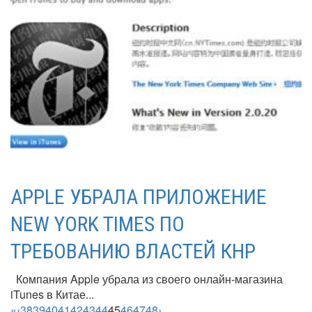
APPLE УБРАЛА ПРИЛОЖЕНИЕ
NEW YORK TIMES ПО
ТРЕБОВАНИЮ ВЛАСТЕЙ КНР
Компания Apple убрала из своего онлайн-магазина
iTunes в Китае...
«
‹
38
39
40
41
42
43
44
45
46
47
48
›