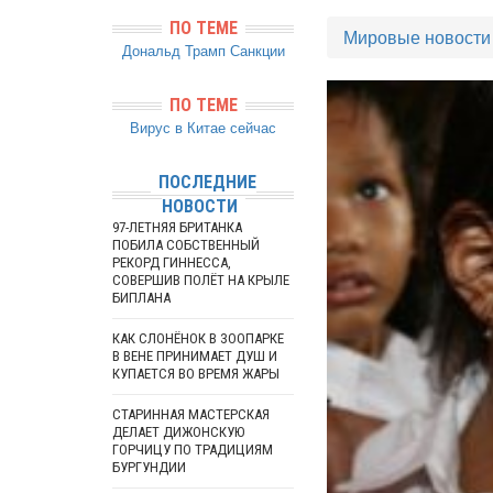
ПО ТЕМЕ
Мировые новости
Дональд Трамп
Санкции
ПО ТЕМЕ
Вирус в Китае сейчас
ПОСЛЕДНИЕ
НОВОСТИ
97-ЛЕТНЯЯ БРИТАНКА
ПОБИЛА СОБСТВЕННЫЙ
РЕКОРД ГИННЕССА,
СОВЕРШИВ ПОЛЁТ НА КРЫЛЕ
БИПЛАНА
КАК СЛОНЁНОК В ЗООПАРКЕ
В ВЕНЕ ПРИНИМАЕТ ДУШ И
КУПАЕТСЯ ВО ВРЕМЯ ЖАРЫ
СТАРИННАЯ МАСТЕРСКАЯ
ДЕЛАЕТ ДИЖОНСКУЮ
ГОРЧИЦУ ПО ТРАДИЦИЯМ
БУРГУНДИИ