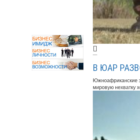
В ЮАР РАЗ
Южноафриканские за
мировую нехватку х