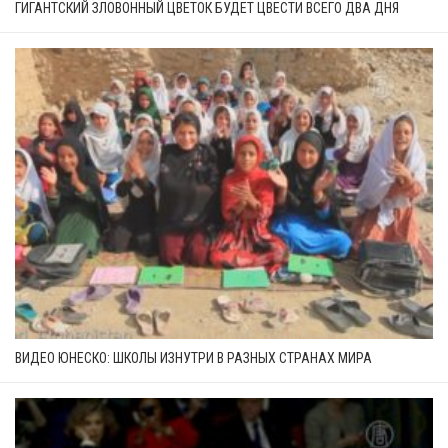
ГИГАНТСКИЙ ЗЛОВОННЫЙ ЦВЕТОК БУДЕТ ЦВЕСТИ ВСЕГО ДВА ДНЯ
ВИДЕО ЮНЕСКО: ШКОЛЫ ИЗНУТРИ В РАЗНЫХ СТРАНАХ МИРА