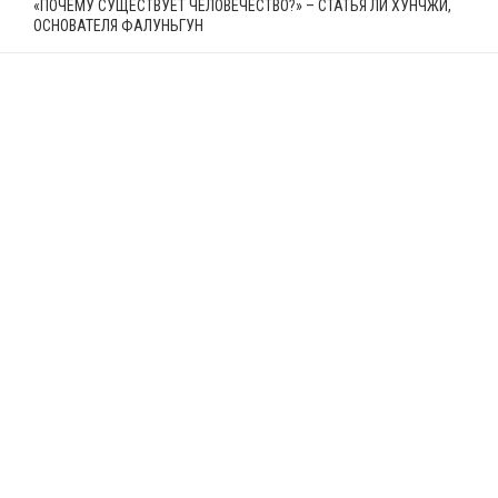
«ПОЧЕМУ СУЩЕСТВУЕТ ЧЕЛОВЕЧЕСТВО?» – СТАТЬЯ ЛИ ХУНЧЖИ,
ОСНОВАТЕЛЯ ФАЛУНЬГУН