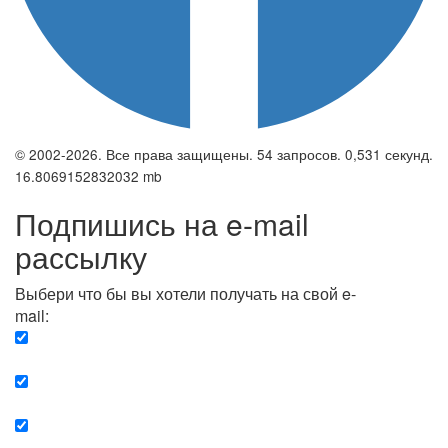
© 2002-2026. Все права защищены. 54 запросов. 0,531 секунд.
16.8069152832032 mb
Подпишись на e-mail
рассылку
Выбери что бы вы хотели получать на свой e-
mail:
Вечерняя. Каждый вечер вы получаете список
сюжетов, о важных и ключевых событиях в мире.
Еженедельная. Вы получаете полную картину о
событиях недели.
Позитив. Вы получается список сюжетов, которые
подарят вам позитивные эмоции и улучшат ваш сон.