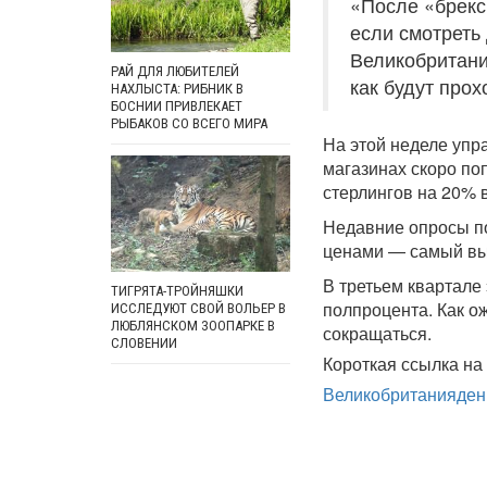
«После «брекс
если смотреть
Великобритани
РАЙ ДЛЯ ЛЮБИТЕЛЕЙ
как будут прох
НАХЛЫСТА: РИБНИК В
БОСНИИ ПРИВЛЕКАЕТ
РЫБАКОВ СО ВСЕГО МИРА
На этой неделе упр
магазинах скоро поп
стерлингов на 20% 
Недавние опросы по
ценами — самый выс
В третьем квартале
ТИГРЯТА-ТРОЙНЯШКИ
полпроцента. Как о
ИССЛЕДУЮТ СВОЙ ВОЛЬЕР В
ЛЮБЛЯНСКОМ ЗООПАРКЕ В
сокращаться.
СЛОВЕНИИ
Короткая ссылка на 
Великобритания
ден