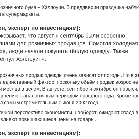
озничного бума – Хэллоуин. В преддверии праздника набл
 в супермаркеты.
н, эксперт по инвестициям]:
казывает, что август и сентябрь были особенно
цами для розничных продавцов. Помогла холодная
бре, люди начали покупать тёплую одежду. Также
егнул Хэллоуин».
розничных продаж одежды очень зависят от погоды. Но в э
е единственный фактор, поскольку объём продаж возрос не
три месяца в целом. В августе, сентябре и октябре он повыси
авнению с аналогичным периодом прошлого года. Кроме тог
ыл самым стремительным с июня 2002 года.
рочной перспективе экономисты, наоборот, ожидают спада в
повлияют повышающиеся цены на товары.
н, эксперт по инвестициям]: