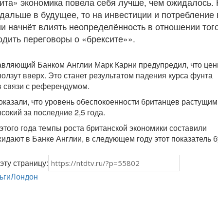
ита» экономика повела себя лучше, чем ожидалось. 
 дальше в будущее, то на инвестиции и потребление 
и начнёт влиять неопределённость в отношении того
одить переговоры о «брексите»».
авляющий Банком Англии Марк Карни предупредил, что цен
олзут вверх. Это станет результатом падения курса фунта
в связи с референдумом.
казали, что уровень обеспокоенности британцев растущим
окий за последние 2,5 года.
 этого года темпы роста британской экономики составили
жидают в Банке Англии, в следующем году этот показатель б
эту страницу:
ьги
Лондон