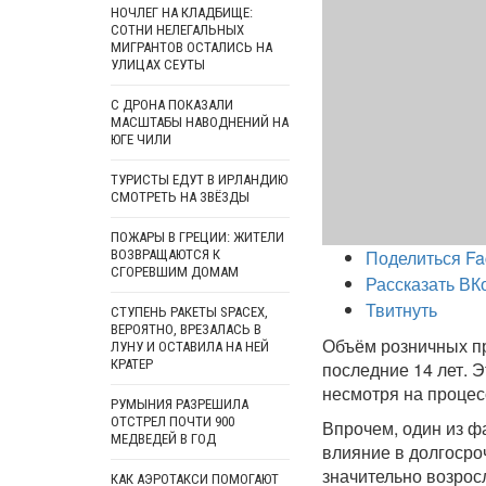
НОЧЛЕГ НА КЛАДБИЩЕ:
СОТНИ НЕЛЕГАЛЬНЫХ
МИГРАНТОВ ОСТАЛИСЬ НА
УЛИЦАХ СЕУТЫ
С ДРОНА ПОКАЗАЛИ
МАСШТАБЫ НАВОДНЕНИЙ НА
ЮГЕ ЧИЛИ
ТУРИСТЫ ЕДУТ В ИРЛАНДИЮ
СМОТРЕТЬ НА ЗВЁЗДЫ
ПОЖАРЫ В ГРЕЦИИ: ЖИТЕЛИ
Поделиться Fa
ВОЗВРАЩАЮТСЯ К
СГОРЕВШИМ ДОМАМ
Рассказать ВК
Твитнуть
СТУПЕНЬ РАКЕТЫ SPACEX,
ВЕРОЯТНО, ВРЕЗАЛАСЬ В
Объём розничных пр
ЛУНУ И ОСТАВИЛА НА НЕЙ
КРАТЕР
последние 14 лет. Э
несмотря на процес
РУМЫНИЯ РАЗРЕШИЛА
ОТСТРЕЛ ПОЧТИ 900
Впрочем, один из ф
МЕДВЕДЕЙ В ГОД
влияние в долгосро
значительно возрос
КАК АЭРОТАКСИ ПОМОГАЮТ