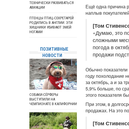
ТЕХНИЧЕСКИ РАЗВИВАТЬСЯ
Ещё одна причина р
АВИАЦИИ
наплыв покупателей
ПТЕНЦЫ ПТИЦ-СЕКРЕТАРЕЙ
РОДИЛИСЬ В АНГЛИИ: ЭТИ
[Том Стивенсо
ХИЩНИКИ УБИВАЮТ ЗМЕЙ
«Думаю, это по
НОГАМИ
сложными меся
погода в октя
ПОЗИТИВНЫЕ
продажи подст
НОВОСТИ
Обычно показатели 
году похолодание н
за октябрь, а и за 
5,9% больше, по ср
этого показателя б
СОБАКИ-СЁРФЕРЫ
ВЫСТУПИЛИ НА
При этом, в долгос
ЧЕМПИОНАТЕ В КАЛИФОРНИИ
продажах. На это 
[Том Стивенсо