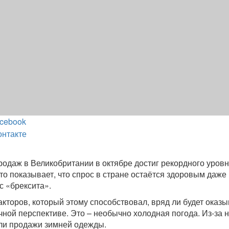
cebook
онтакте
одаж в Великобритании в октябре достиг рекордного уровн
то показывает, что спрос в стране остаётся здоровым даже
с «брексита».
акторов, который этому способствовал, вряд ли будет оказы
чной перспективе. Это – необычно холодная погода. Из-за 
ли продажи зимней одежды.