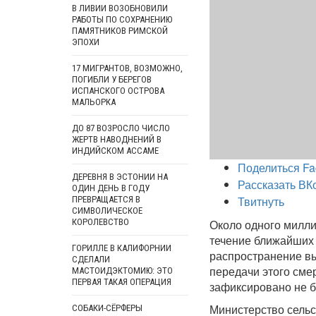
В ЛИВИИ ВОЗОБНОВИЛИ
РАБОТЫ ПО СОХРАНЕНИЮ
ПАМЯТНИКОВ РИМСКОЙ
ЭПОХИ
17 МИГРАНТОВ, ВОЗМОЖНО,
ПОГИБЛИ У БЕРЕГОВ
ИСПАНСКОГО ОСТРОВА
МАЛЬОРКА
ДО 87 ВОЗРОСЛО ЧИСЛО
ЖЕРТВ НАВОДНЕНИЙ В
ИНДИЙСКОМ АССАМЕ
Поделиться Fa
ДЕРЕВНЯ В ЭСТОНИИ НА
Рассказать ВК
ОДИН ДЕНЬ В ГОДУ
Твитнуть
ПРЕВРАЩАЕТСЯ В
СИМВОЛИЧЕСКОЕ
КОРОЛЕВСТВО
Около одного милли
течение ближайших 
ГОРИЛЛЕ В КАЛИФОРНИИ
распространение вы
СДЕЛАЛИ
передачи этого сме
МАСТОИДЭКТОМИЮ: ЭТО
ПЕРВАЯ ТАКАЯ ОПЕРАЦИЯ
зафиксировано не 
Министерство сельс
СОБАКИ-СЁРФЕРЫ