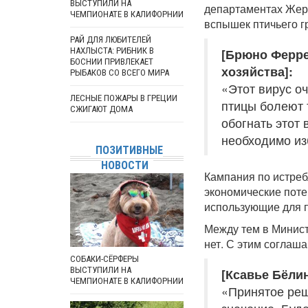
ВЫСТУПИЛИ НА
департаментах Жер,
ЧЕМПИОНАТЕ В КАЛИФОРНИИ
вспышек птичьего г
РАЙ ДЛЯ ЛЮБИТЕЛЕЙ
НАХЛЫСТА: РИБНИК В
[Брюно Ферре
БОСНИИ ПРИВЛЕКАЕТ
хозяйства]:
РЫБАКОВ СО ВСЕГО МИРА
«Этот вирус о
ЛЕСНЫЕ ПОЖАРЫ В ГРЕЦИИ
птицы болеют 
СЖИГАЮТ ДОМА
обогнать этот 
необходимо из
ПОЗИТИВНЫЕ
НОВОСТИ
Кампания по истре
экономические поте
использующие для п
Между тем в Минист
нет. С этим соглаш
СОБАКИ-СЁРФЕРЫ
ВЫСТУПИЛИ НА
[Ксавье Бёли
ЧЕМПИОНАТЕ В КАЛИФОРНИИ
«Принятое реш