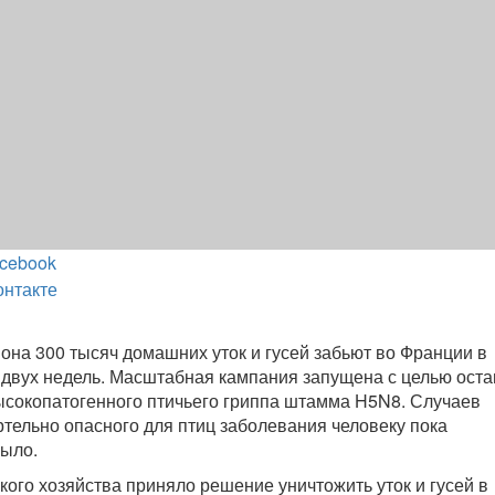
cebook
онтакте
она 300 тысяч домашних уток и гусей забьют во Франции в
двух недель. Масштабная кампания запущена с целью оста
сокопатогенного птичьего гриппа штамма H5N8. Случаев
ртельно опасного для птиц заболевания человеку пока
было.
кого хозяйства приняло решение уничтожить уток и гусей в