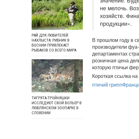
значение. Буде
не мелочь. Во
хозяйств. Фин
продукции».
РАЙ ДЛЯ ЛЮБИТЕЛЕЙ
В прошлом году в с
НАХЛЫСТА: РИБНИК В
БОСНИИ ПРИВЛЕКАЕТ
производители фуа-
РЫБАКОВ СО ВСЕГО МИРА
департаментах стра
розничная цена дел
которую птичьи фер
Короткая ссылка на 
птичий грипп
Франц
ТИГРЯТА-ТРОЙНЯШКИ
ИССЛЕДУЮТ СВОЙ ВОЛЬЕР В
ЛЮБЛЯНСКОМ ЗООПАРКЕ В
СЛОВЕНИИ