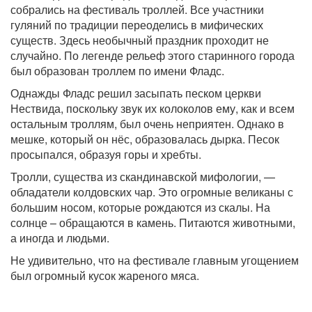
собрались на фестиваль троллей. Все участники
гуляний по традиции переоделись в мифических
существ. Здесь необычный праздник проходит не
случайно. По легенде рельеф этого старинного города
был образован троллем по имени Фладс.
Однажды Фладс решил засыпать песком церкви
Нествида, поскольку звук их колоколов ему, как и всем
остальным троллям, был очень неприятен. Однако в
мешке, который он нёс, образовалась дырка. Песок
просыпался, образуя горы и хребты.
Тролли, существа из скандинавской мифологии, —
обладатели колдовских чар. Это огромные великаны с
большим носом, которые рождаются из скалы. На
солнце – обращаются в камень. Питаются животными,
а иногда и людьми.
Не удивительно, что на фестивале главным угощением
был огромный кусок жареного мяса.