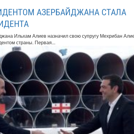
ИДЕНТОМ АЗЕРБАЙДЖАНА СТАЛА
ИДЕНТА
джана Ильхам Алиев назначил свою супругу Мехрибан Али
ентом страны. Первая...