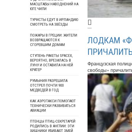
МАСШТАБЫ НАВОДНЕНИЙ НА
ЮГЕ ЧИЛИ
ТУРИСТЫ ЕДУТ В ИРЛАНДИЮ
СМОТРЕТЬ НА ЗВЁЗДЫ
ПОЖАРЫ В ГРЕЦИИ: ЖИТЕЛИ
ЛОДКАМ «Ф
ВОЗВРАЩАЮТСЯ К
СГОРЕВШИМ ДОМАМ
ПРИЧАЛИТЬ
СТУПЕНЬ РАКЕТЫ SPACEX,
ВЕРОЯТНО, ВРЕЗАЛАСЬ В
Французская полици
ЛУНУ И ОСТАВИЛА НА НЕЙ
свободы» причалить 
КРАТЕР
РУМЫНИЯ РАЗРЕШИЛА
ОТСТРЕЛ ПОЧТИ 900
МЕДВЕДЕЙ В ГОД
КАК АЭРОТАКСИ ПОМОГАЮТ
ТЕХНИЧЕСКИ РАЗВИВАТЬСЯ
АВИАЦИИ
ПТЕНЦЫ ПТИЦ-СЕКРЕТАРЕЙ
РОДИЛИСЬ В АНГЛИИ: ЭТИ
ХИЩНИКИ УБИВАЮТ ЗМЕЙ