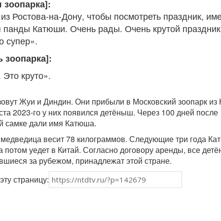
я зоопарка]:
из Ростова-на-Дону, чтобы посмотреть праздник, им
 панды Катюши. Очень рады. Очень крутой праздник
о супер».
ь зоопарка]:
 Это круто».
овут Жуи и Диндин. Они прибыли в Московский зоопарк из 
уста 2023-го у них появился детёныш. Через 100 дней после
й самке дали имя Катюша.
 медведица весит 78 килограммов. Следующие три года Ка
 а потом уедет в Китай. Согласно договору аренды, все дет
вшиеся за рубежом, принадлежат этой стране.
эту страницу: