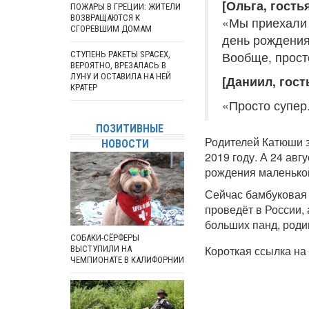
[Ольга, гость
ПОЖАРЫ В ГРЕЦИИ: ЖИТЕЛИ
ВОЗВРАЩАЮТСЯ К
«Мы приехали 
СГОРЕВШИМ ДОМАМ
день рождения
Вообще, прост
СТУПЕНЬ РАКЕТЫ SPACEX,
ВЕРОЯТНО, ВРЕЗАЛАСЬ В
ЛУНУ И ОСТАВИЛА НА НЕЙ
[Даниил, гост
КРАТЕР
«Просто супер.
ПОЗИТИВНЫЕ
Родителей Катюши з
НОВОСТИ
2019 году. А 24 авг
рождения маленько
Сейчас бамбуковая
проведёт в России,
больших панд, роди
СОБАКИ-СЁРФЕРЫ
Короткая ссылка на 
ВЫСТУПИЛИ НА
ЧЕМПИОНАТЕ В КАЛИФОРНИИ