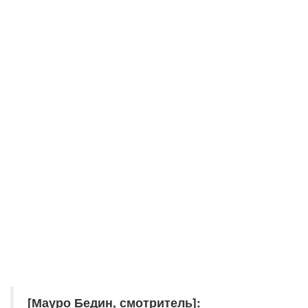
[Мауро Бедин, смотритель]: