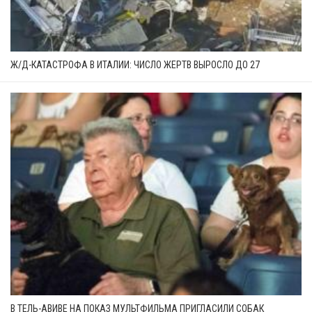
Ж/Д-КАТАСТРОФА В ИТАЛИИ: ЧИСЛО ЖЕРТВ ВЫРОСЛО ДО 27
В ТЕЛЬ-АВИВЕ НА ПОКАЗ МУЛЬТФИЛЬМА ПРИГЛАСИЛИ СОБАК