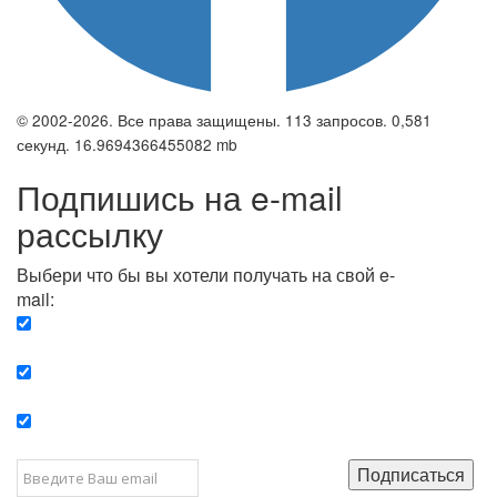
© 2002-2026. Все права защищены. 113 запросов. 0,581
секунд. 16.9694366455082 mb
Подпишись на e-mail
рассылку
Выбери что бы вы хотели получать на свой e-
mail:
Вечерняя. Каждый вечер вы получаете список
сюжетов, о важных и ключевых событиях в мире.
Еженедельная. Вы получаете полную картину о
событиях недели.
Позитив. Вы получается список сюжетов, которые
подарят вам позитивные эмоции и улучшат ваш сон.
Подписаться