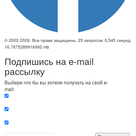
© 2002-2026. Все права защищены. 25 запросов. 0,545 секунд.
16.7875289916992 mb
Подпишись на e-mail
рассылку
Выбери что бы вы хотели получать на свой e-
mail:
Вечерняя. Каждый вечер вы получаете список
сюжетов, о важных и ключевых событиях в мире.
Еженедельная. Вы получаете полную картину о
событиях недели.
Позитив. Вы получается список сюжетов, которые
подарят вам позитивные эмоции и улучшат ваш сон.