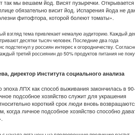
т так мы вешаем йод. Висят пузыречки. Открывается
еплице обязательно висит йод. Испарения йода не да
олезни фитофтора, которой болеют томаты».
вый взгляд тема привлекает немалую аудиторию. Каждый де
ривают десятки тысяч человек. Последние два года
ис подстегнул у россиян интерес к огородничеству. Согласн
каждый третий россиянин до 50% продуктов питания не поку
ева, директор Института социального анализа
о эпоха ЛПХ как способ выживания закончилась в 90
личное подсобное хозяйство служит для украшения
относительно короткий срок люди вновь возвращаютс
м, когда личное подсобное хозяйство способно дава
.
 с начала лета цены на плодоовощную продукцию растут