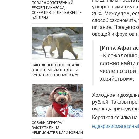
ПОБИЛА СОБСТВЕННЫЙ
ускоренными темпам
РЕКОРД ГИННЕССА,
20%. Между тем, ес
СОВЕРШИВ ПОЛЁТ НА КРЫЛЕ
БИПЛАНА
способ сэкономить,
питание. Продуктов
овощей и фруктов н
[Инна Афанас
«К сожалению,
сложно найти 
КАК СЛОНЁНОК В ЗООПАРКЕ
числе по этой
В ВЕНЕ ПРИНИМАЕТ ДУШ И
КУПАЕТСЯ ВО ВРЕМЯ ЖАРЫ
хозяйством».
Холодное и дождлив
рублей. Таковы про
очередь приведут 
Короткая ссылка на 
СОБАКИ-СЁРФЕРЫ
еда
кризис
магазины
ВЫСТУПИЛИ НА
ЧЕМПИОНАТЕ В КАЛИФОРНИИ