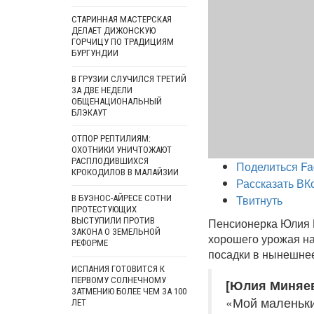
СТАРИННАЯ МАСТЕРСКАЯ
ДЕЛАЕТ ДИЖОНСКУЮ
ГОРЧИЦУ ПО ТРАДИЦИЯМ
БУРГУНДИИ
В ГРУЗИИ СЛУЧИЛСЯ ТРЕТИЙ
ЗА ДВЕ НЕДЕЛИ
ОБЩЕНАЦИОНАЛЬНЫЙ
БЛЭКАУТ
ОТПОР РЕПТИЛИЯМ:
ОХОТНИКИ УНИЧТОЖАЮТ
РАСПЛОДИВШИХСЯ
Поделиться Fa
КРОКОДИЛОВ В МАЛАЙЗИИ
Рассказать ВК
Твитнуть
В БУЭНОС-АЙРЕСЕ СОТНИ
ПРОТЕСТУЮЩИХ
ВЫСТУПИЛИ ПРОТИВ
Пенсионерка Юлия М
ЗАКОНА О ЗЕМЕЛЬНОЙ
хорошего урожая на
РЕФОРМЕ
посадки в нынешнее
ИСПАНИЯ ГОТОВИТСЯ К
ПЕРВОМУ СОЛНЕЧНОМУ
[Юлия Миняев
ЗАТМЕНИЮ БОЛЕЕ ЧЕМ ЗА 100
«Мой маленьки
ЛЕТ