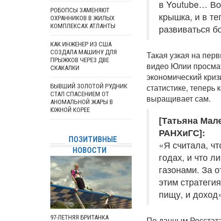
в Youtube… Во
РОБОПСЫ ЗАМЕНЯЮТ
крышка, и в т
ОХРАННИКОВ В ЖИЛЫХ
КОМПЛЕКСАХ АТЛАНТЫ
развиваться б
КАК ИНЖЕНЕР ИЗ США
СОЗДАЛА МАШИНУ ДЛЯ
Такая узкая на пер
ПРЫЖКОВ ЧЕРЕЗ ДВЕ
видео Юлии просмат
СКАКАЛКИ
экономический криз
статистике, теперь 
БЫВШИЙ ЗОЛОТОЙ РУДНИК
СТАЛ СПАСЕНИЕМ ОТ
выращивает сам.
АНОМАЛЬНОЙ ЖАРЫ В
ЮЖНОЙ КОРЕЕ
[Татьяна Мал
РАНХиГС]:
ПОЗИТИВНЫЕ
«Я считала, чт
НОВОСТИ
годах, и что 
газонами. За 
этим стратегия
пищу, и доход»
97-ЛЕТНЯЯ БРИТАНКА
По данным Росстата