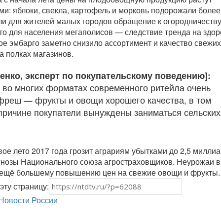
и: яблоки, свекла, картофель и морковь подорожали более
ли для жителей малых городов обращение к огородничеств
 то для населения мегаполисов — следствие тренда на здо
ое эмбарго заметно снизило ассортимент и качество свежих
а полках магазинов.
енко, эксперт по покупательскому поведению]:
 во многих форматах современного ритейла очень
фреш — фрукты и овощи хорошего качества, в том
 причине покупатели вынуждены заниматься сельских
ое лето 2017 года грозит аграриям убытками до 2,5 милли
гнозы Национального союза агростраховщиков. Неурожаи в
к ещё большему повышению цен на свежие овощи и фрукты.
эту страницу:
Новости России