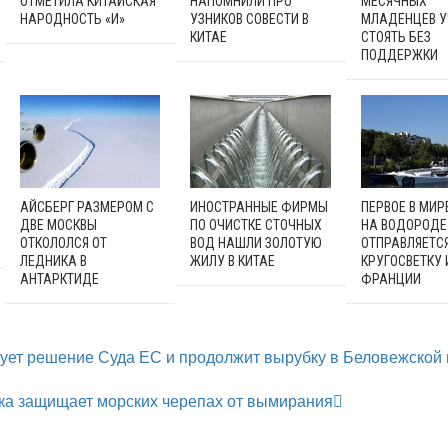
ОТМЕТИЛА КИТАЙСКАЯ
НАПОМНИЛИ ПРО
МЕСЯЧНЫХ
НАРОДНОСТЬ «И»
УЗНИКОВ СОВЕСТИ В
МЛАДЕНЦЕВ У
КИТАЕ
СТОЯТЬ БЕЗ
ПОДДЕРЖКИ
АЙСБЕРГ РАЗМЕРОМ С
ИНОСТРАННЫЕ ФИРМЫ
ПЕРВОЕ В МИР
ДВЕ МОСКВЫ
ПО ОЧИСТКЕ СТОЧНЫХ
НА ВОДОРОДЕ
ОТКОЛОЛСЯ ОТ
ВОД НАШЛИ ЗОЛОТУЮ
ОТПРАВЛЯЕТСЯ
ЛЕДНИКА В
ЖИЛУ В КИТАЕ
КРУГОСВЕТКУ 
АНТАРКТИДЕ
ФРАНЦИИ
ует решение Суда ЕС и продолжит вырубку в Беловежской
ка защищает морских черепах от вымирания