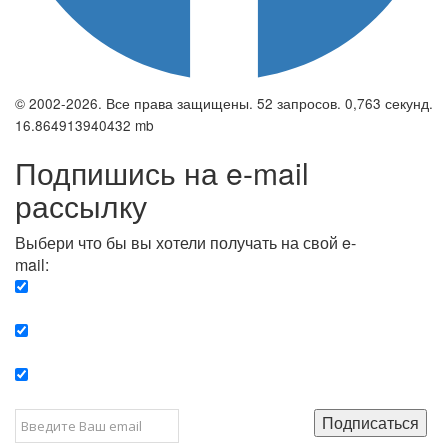
© 2002-2026. Все права защищены. 52 запросов. 0,763 секунд.
16.864913940432 mb
Подпишись на e-mail
рассылку
Выбери что бы вы хотели получать на свой e-
mail:
Вечерняя. Каждый вечер вы получаете список
сюжетов, о важных и ключевых событиях в мире.
Еженедельная. Вы получаете полную картину о
событиях недели.
Позитив. Вы получается список сюжетов, которые
подарят вам позитивные эмоции и улучшат ваш сон.
Подписаться