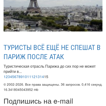
ТУРИСТЫ ВСЁ ЕЩЁ НЕ СПЕШАТ В
ПАРИЖ ПОСЛЕ АТАК
Туристическая отрасль Парижа до сих пор не может
прийти в...
1
2
3
4
5
6
7
8
9
10
11
12
13
14
15
© 2002-2026. Все права защищены. 36 запросов. 0,416 секунд.
16.3418045043952 mb
Подпишись на e-mail