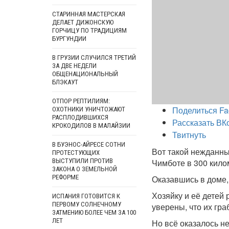
СТАРИННАЯ МАСТЕРСКАЯ
ДЕЛАЕТ ДИЖОНСКУЮ
ГОРЧИЦУ ПО ТРАДИЦИЯМ
БУРГУНДИИ
В ГРУЗИИ СЛУЧИЛСЯ ТРЕТИЙ
ЗА ДВЕ НЕДЕЛИ
ОБЩЕНАЦИОНАЛЬНЫЙ
БЛЭКАУТ
ОТПОР РЕПТИЛИЯМ:
Поделиться Fa
ОХОТНИКИ УНИЧТОЖАЮТ
РАСПЛОДИВШИХСЯ
Рассказать ВК
КРОКОДИЛОВ В МАЛАЙЗИИ
Твитнуть
В БУЭНОС-АЙРЕСЕ СОТНИ
Вот такой нежданны
ПРОТЕСТУЮЩИХ
ВЫСТУПИЛИ ПРОТИВ
Чимботе в 300 кило
ЗАКОНА О ЗЕМЕЛЬНОЙ
РЕФОРМЕ
Оказавшись в доме,
Хозяйку и её детей
ИСПАНИЯ ГОТОВИТСЯ К
ПЕРВОМУ СОЛНЕЧНОМУ
уверены, что их гра
ЗАТМЕНИЮ БОЛЕЕ ЧЕМ ЗА 100
ЛЕТ
Но всё оказалось не