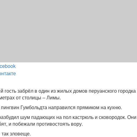
cebook
онтакте
й гость забрёл в один из жилых домов перуанского городка
метрах от столицы – Лимы.
 пингвин Гумбольдта направился прямиком на кухню.
 разбудил шум падающих на пол кастрюль и сковородок. Он
бят, и побежали противостоять вору.
 так зловеще.