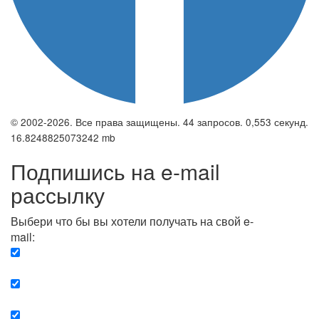
© 2002-2026. Все права защищены. 44 запросов. 0,553 секунд.
16.8248825073242 mb
Подпишись на e-mail
рассылку
Выбери что бы вы хотели получать на свой e-
mail:
Вечерняя. Каждый вечер вы получаете список
сюжетов, о важных и ключевых событиях в мире.
Еженедельная. Вы получаете полную картину о
событиях недели.
Позитив. Вы получается список сюжетов, которые