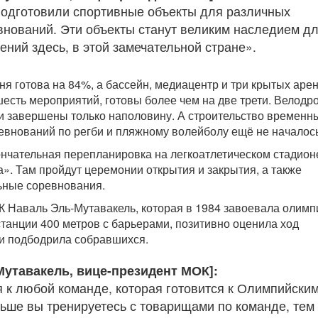
одготовили спортивные объекты для различных
внований. Эти объекты станут великим наследием д
ений здесь, в этой замечательной стране».
я готова на 84%, а бассейн, медиацентр и три крытых арен
шесть мероприятий, готовы более чем на две трети. Велодр
 завершены только наполовину. А строительство временн
внований по регби и пляжному волейболу ещё не началось
ончательная перепланировка на легкоатлетическом стадион
». Там пройдут церемонии открытия и закрытия, а также
ные соревнования.
 Наваль Эль-Мутавакель, которая в 1984 завоевала олимп
станции 400 метров с барьерами, позитивно оценила ход
 и подбодрила собравшихся.
Мутавакель, вице-президент МОК]:
я к любой команде, которая готовится к Олимпийски
льше вы тренируетесь с товарищами по команде, тем