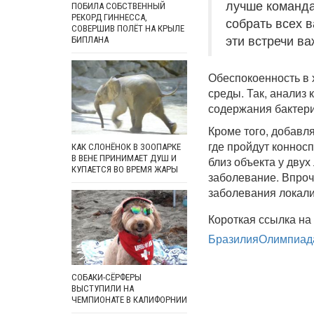
лучше команда
ПОБИЛА СОБСТВЕННЫЙ
РЕКОРД ГИННЕССА,
собрать всех в
СОВЕРШИВ ПОЛЁТ НА КРЫЛЕ
эти встречи в
БИПЛАНА
Обеспокоенность в 
среды. Так, анализ
содержания бактери
Кроме того, добавл
где пройдут коннос
КАК СЛОНЁНОК В ЗООПАРКЕ
В ВЕНЕ ПРИНИМАЕТ ДУШ И
близ объекта у дву
КУПАЕТСЯ ВО ВРЕМЯ ЖАРЫ
заболевание. Впроч
заболевания локали
Короткая ссылка на 
Бразилия
Олимпиад
СОБАКИ-СЁРФЕРЫ
ВЫСТУПИЛИ НА
ЧЕМПИОНАТЕ В КАЛИФОРНИИ