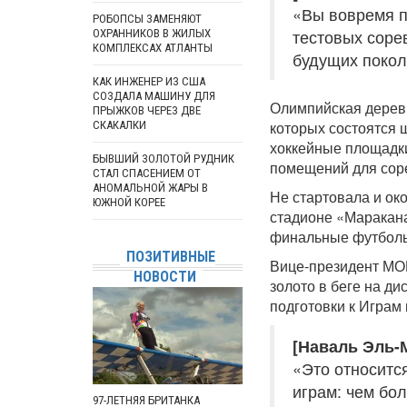
«Вы вовремя п
РОБОПСЫ ЗАМЕНЯЮТ
тестовых соре
ОХРАННИКОВ В ЖИЛЫХ
КОМПЛЕКСАХ АТЛАНТЫ
будущих покол
КАК ИНЖЕНЕР ИЗ США
СОЗДАЛА МАШИНУ ДЛЯ
Олимпийская деревн
ПРЫЖКОВ ЧЕРЕЗ ДВЕ
которых состоятся 
СКАКАЛКИ
хоккейные площадки
БЫВШИЙ ЗОЛОТОЙ РУДНИК
помещений для соре
СТАЛ СПАСЕНИЕМ ОТ
АНОМАЛЬНОЙ ЖАРЫ В
Не стартовала и ок
ЮЖНОЙ КОРЕЕ
стадионе «Маракана
финальные футболь
ПОЗИТИВНЫЕ
Вице-президент МОК
НОВОСТИ
золото в беге на ди
подготовки к Играм
[Наваль Эль-
«Это относитс
играм: чем бо
97-ЛЕТНЯЯ БРИТАНКА