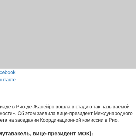
cebook
онтакте
иаде в Рио-де-Жанейро вошла в стадию так называемой
ности». Об этом заявила вице-президент Международного
ета на заседании Координационной комиссии в Рио.
Мутавакель, вице-президент МОК]: