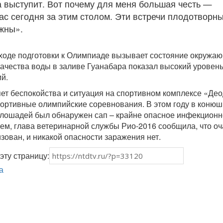
 выступит. Вот почему для меня большая честь —
ас сегодня за этим столом. Эти встречи плодотворны
ажны».
ходе подготовки к Олимпиаде вызывает состояние окружа
 качества воды в заливе Гуанабара показал высокий уровен
й.
яет беспокойства и ситуация на спортивном комплексе «Део
портивные олимпийские соревнования. В этом году в коню
х лошадей был обнаружен сап – крайне опасное инфекцион
ем, глава ветеринарной службы Рио-2016 сообщила, что оч
зован, и никакой опасности заражения нет.
эту страницу:
а