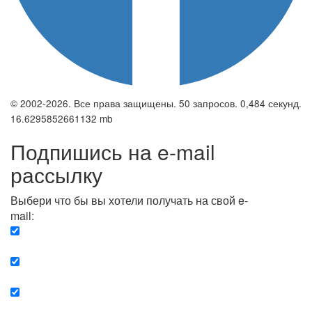
© 2002-2026. Все права защищены. 50 запросов. 0,484 секунд.
16.6295852661132 mb
Подпишись на e-mail
рассылку
Выбери что бы вы хотели получать на свой e-
mail:
Вечерняя. Каждый вечер вы получаете список
сюжетов, о важных и ключевых событиях в мире.
Еженедельная. Вы получаете полную картину о
событиях недели.
Позитив. Вы получается список сюжетов, которые
подарят вам позитивные эмоции и улучшат ваш сон.