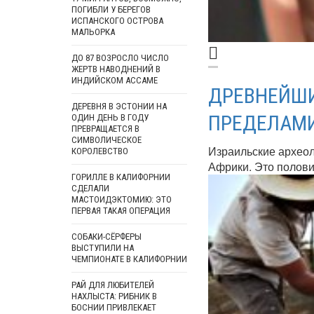
ПОГИБЛИ У БЕРЕГОВ
ИСПАНСКОГО ОСТРОВА
МАЛЬОРКА
ДО 87 ВОЗРОСЛО ЧИСЛО
ЖЕРТВ НАВОДНЕНИЙ В
ИНДИЙСКОМ АССАМЕ
ДРЕВНЕЙШИ
ДЕРЕВНЯ В ЭСТОНИИ НА
ПРЕДЕЛАМИ
ОДИН ДЕНЬ В ГОДУ
ПРЕВРАЩАЕТСЯ В
СИМВОЛИЧЕСКОЕ
Израильские археол
КОРОЛЕВСТВО
Африки. Это полови
ГОРИЛЛЕ В КАЛИФОРНИИ
СДЕЛАЛИ
МАСТОИДЭКТОМИЮ: ЭТО
ПЕРВАЯ ТАКАЯ ОПЕРАЦИЯ
СОБАКИ-СЁРФЕРЫ
ВЫСТУПИЛИ НА
ЧЕМПИОНАТЕ В КАЛИФОРНИИ
РАЙ ДЛЯ ЛЮБИТЕЛЕЙ
НАХЛЫСТА: РИБНИК В
БОСНИИ ПРИВЛЕКАЕТ