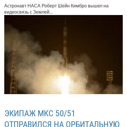
Астронавт НАСА Роберт Шейн Кимбро вышел на
видеосвязь с Землей...
ЭКИПАЖ МКС 50/51
ОТПРАВИЛСЯ НА ОРБИТАЛЬНУЮ