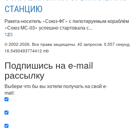
СТАНЦИЮ
Ракета-носитель «Союз-ФГ» с пилотируемым кораблём
«Союз МС-03» успешно стартовала с...
1
2
3
© 2002-2026. Все права защищены. 42 запросов. 0,557 секунд.
16.5490493774412 mb
Подпишись на e-mail
рассылку
Выбери что бы вы хотели получать на свой e-
mail:
Вечерняя. Каждый вечер вы получаете список
сюжетов, о важных и ключевых событиях в мире.
Еженедельная. Вы получаете полную картину о
событиях недели.
Позитив. Вы получается список сюжетов, которые
подарят вам позитивные эмоции и улучшат ваш сон.