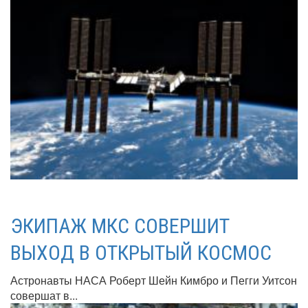
ЭКИПАЖ МКС СОВЕРШИТ
ВЫХОД В ОТКРЫТЫЙ КОСМОС
Астронавты НАСА Роберт Шейн Кимбро и Пегги Уитсон
совершат в...