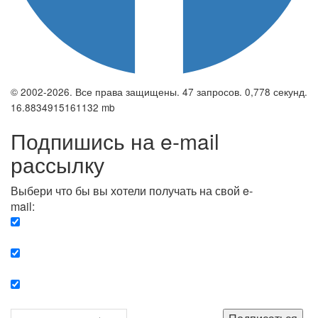
© 2002-2026. Все права защищены. 47 запросов. 0,778 секунд.
16.8834915161132 mb
Подпишись на e-mail
рассылку
Выбери что бы вы хотели получать на свой e-
mail:
Вечерняя. Каждый вечер вы получаете список
сюжетов, о важных и ключевых событиях в мире.
Еженедельная. Вы получаете полную картину о
событиях недели.
Позитив. Вы получается список сюжетов, которые
подарят вам позитивные эмоции и улучшат ваш сон.