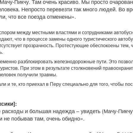
Мачу-Пикчу. Там очень красиво. Мы просто очарован
еловека. Непросто перевезти так много людей. Во в
ли, что все поезда отменены».
спором между местными властями и сотрудниками автобус
ждают, что в процессе замены одного туристического автоб
тсутствует прозрачность. Протестующие обеспокоены тем, ч
ь.
еменно разблокировать железнодорожные пути. Это позво
туристов. При этом в результате столкновений правоохрани
человек получили травмы.
и и те, кто приехал в Перу специально для того, чтобы пос
ксики]:
 расходы и большая надежда – увидеть (Мачу-Пикчу
 и не побывав там, очень обидно».