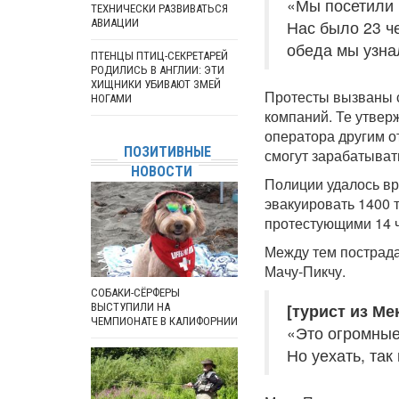
«Мы посетили 
ТЕХНИЧЕСКИ РАЗВИВАТЬСЯ
АВИАЦИИ
Нас было 23 ч
обеда мы узна
ПТЕНЦЫ ПТИЦ-СЕКРЕТАРЕЙ
РОДИЛИСЬ В АНГЛИИ: ЭТИ
ХИЩНИКИ УБИВАЮТ ЗМЕЙ
Протесты вызваны 
НОГАМИ
компаний. Те утвер
оператора другим о
ПОЗИТИВНЫЕ
смогут зарабатыват
НОВОСТИ
Полиции удалось вр
эвакуировать 1400 
протестующими 14 
Между тем пострадал
Мачу-Пикчу.
СОБАКИ-СЁРФЕРЫ
[турист из Ме
ВЫСТУПИЛИ НА
ЧЕМПИОНАТЕ В КАЛИФОРНИИ
«Это огромные
Но уехать, так