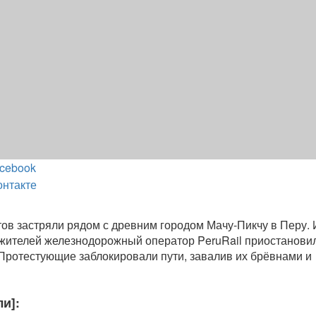
cebook
онтакте
ов застряли рядом с древним городом Мачу-Пикчу в Перу. 
жителей железнодорожный оператор PeruRail приостанови
Протестующие заблокировали пути, завалив их брёвнами и
ли]: