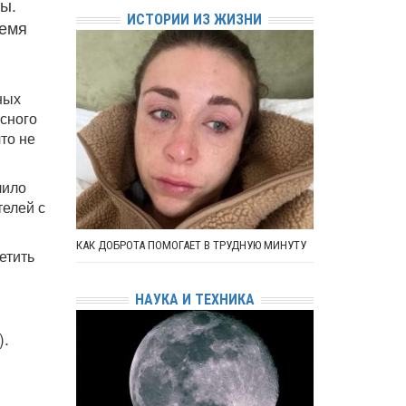
ы.
ИСТОРИИ ИЗ ЖИЗНИ
ремя
ных
усного
то не
лило
телей с
КАК ДОБРОТА ПОМОГАЕТ В ТРУДНУЮ МИНУТУ
етить
НАУКА И ТЕХНИКА
).