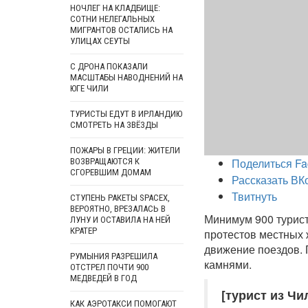
НОЧЛЕГ НА КЛАДБИЩЕ:
СОТНИ НЕЛЕГАЛЬНЫХ
МИГРАНТОВ ОСТАЛИСЬ НА
УЛИЦАХ СЕУТЫ
С ДРОНА ПОКАЗАЛИ
МАСШТАБЫ НАВОДНЕНИЙ НА
ЮГЕ ЧИЛИ
ТУРИСТЫ ЕДУТ В ИРЛАНДИЮ
СМОТРЕТЬ НА ЗВЁЗДЫ
ПОЖАРЫ В ГРЕЦИИ: ЖИТЕЛИ
Поделиться Fa
ВОЗВРАЩАЮТСЯ К
СГОРЕВШИМ ДОМАМ
Рассказать ВК
Твитнуть
СТУПЕНЬ РАКЕТЫ SPACEX,
ВЕРОЯТНО, ВРЕЗАЛАСЬ В
Минимум 900 турист
ЛУНУ И ОСТАВИЛА НА НЕЙ
КРАТЕР
протестов местных 
движение поездов. 
РУМЫНИЯ РАЗРЕШИЛА
камнями.
ОТСТРЕЛ ПОЧТИ 900
МЕДВЕДЕЙ В ГОД
[турист из Чи
КАК АЭРОТАКСИ ПОМОГАЮТ