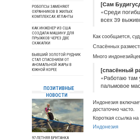
[Сам Будигус
РОБОПСЫ ЗАМЕНЯЮТ
«Среди погибш
ОХРАННИКОВ В ЖИЛЫХ
КОМПЛЕКСАХ АТЛАНТЫ
всех 39 выжив
КАК ИНЖЕНЕР ИЗ США
СОЗДАЛА МАШИНУ ДЛЯ
Как сообщается, су
ПРЫЖКОВ ЧЕРЕЗ ДВЕ
СКАКАЛКИ
Спасённых размест
БЫВШИЙ ЗОЛОТОЙ РУДНИК
Много индонезийцев
СТАЛ СПАСЕНИЕМ ОТ
АНОМАЛЬНОЙ ЖАРЫ В
[спасённый р
ЮЖНОЙ КОРЕЕ
«Работаю там 
пальмовое мас
ПОЗИТИВНЫЕ
НОВОСТИ
Индонезия включает
достаточно часто.
Короткая ссылка на 
Индонезия
97-ЛЕТНЯЯ БРИТАНКА