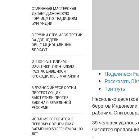
СТАРИННАЯ МАСТЕРСКАЯ
ДЕЛАЕТ ДИЖОНСКУЮ
ГОРЧИЦУ ПО ТРАДИЦИЯМ
БУРГУНДИИ
В ГРУЗИИ СЛУЧИЛСЯ ТРЕТИЙ
ЗА ДВЕ НЕДЕЛИ
ОБЩЕНАЦИОНАЛЬНЫЙ
БЛЭКАУТ
ОТПОР РЕПТИЛИЯМ:
ОХОТНИКИ УНИЧТОЖАЮТ
РАСПЛОДИВШИХСЯ
Поделиться Fa
КРОКОДИЛОВ В МАЛАЙЗИИ
Рассказать ВК
Твитнуть
В БУЭНОС-АЙРЕСЕ СОТНИ
ПРОТЕСТУЮЩИХ
ВЫСТУПИЛИ ПРОТИВ
Несколько десятков
ЗАКОНА О ЗЕМЕЛЬНОЙ
берегов Индонезии.
РЕФОРМЕ
рабочих. Они возвр
ИСПАНИЯ ГОТОВИТСЯ К
39 человек удалось
ПЕРВОМУ СОЛНЕЧНОМУ
числятся пропавшим
ЗАТМЕНИЮ БОЛЕЕ ЧЕМ ЗА 100
ЛЕТ