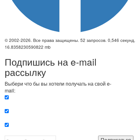
© 2002-2026. Все права защищены. 52 запросов. 0,546 секунд.
16.8358230590822 mb
Подпишись на e-mail
рассылку
Выбери что бы вы хотели получать на свой e-
mail:
Вечерняя. Каждый вечер вы получаете список
сюжетов, о важных и ключевых событиях в мире.
Еженедельная. Вы получаете полную картину о
событиях недели.
Позитив. Вы получается список сюжетов, которые
подарят вам позитивные эмоции и улучшат ваш сон.
Подписаться