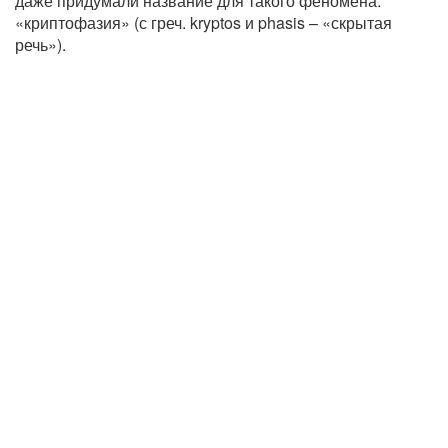
даже придумали название для такого феномена:
«криптофазия» (с греч. kryptos и phasis – «скрытая
речь»).