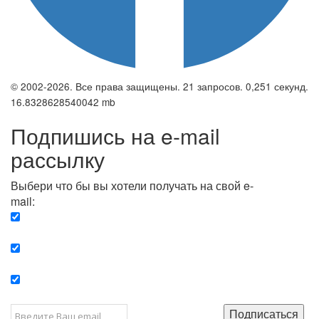
© 2002-2026. Все права защищены. 21 запросов. 0,251 секунд.
16.8328628540042 mb
Подпишись на e-mail
рассылку
Выбери что бы вы хотели получать на свой e-
mail:
Вечерняя. Каждый вечер вы получаете список
сюжетов, о важных и ключевых событиях в мире.
Еженедельная. Вы получаете полную картину о
событиях недели.
Позитив. Вы получается список сюжетов, которые
подарят вам позитивные эмоции и улучшат ваш сон.
Подписаться