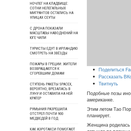
НОЧЛЕГ НА КЛАДБИЩЕ:
СОТНИ НЕЛЕГАЛЬНЫХ
МИГРАНТОВ ОСТАЛИСЬ НА
УЛИЦАХ СЕУТЫ
С ДРОНА ПОКАЗАЛИ
МАСШТАБЫ НАВОДНЕНИЙ НА
ЮГЕ ЧИЛИ
ТУРИСТЫ ЕДУТ В ИРЛАНДИЮ
СМОТРЕТЬ НА ЗВЁЗДЫ
ПОЖАРЫ В ГРЕЦИИ: ЖИТЕЛИ
Поделиться Fa
ВОЗВРАЩАЮТСЯ К
СГОРЕВШИМ ДОМАМ
Рассказать ВК
Твитнуть
СТУПЕНЬ РАКЕТЫ SPACEX,
ВЕРОЯТНО, ВРЕЗАЛАСЬ В
Подобные позы иног
ЛУНУ И ОСТАВИЛА НА НЕЙ
КРАТЕР
американке.
Этим летом Тао Порч
РУМЫНИЯ РАЗРЕШИЛА
ОТСТРЕЛ ПОЧТИ 900
планирует.
МЕДВЕДЕЙ В ГОД
Женщина родилась в
КАК АЭРОТАКСИ ПОМОГАЮТ