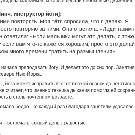
и увидела мальчиков, которые делали необычные движения.
инч, инструктор йоги]:
ими повторять. Моя тётя спросила, что я делаю. Я
росто повторяю за ними. Она ответила: «Леди таким 
 ответила: «Если мальчики могут это делать, я тоже
 если вам что-то кажется хорошим, просто это делай
ком много времени тратить на размышления».
начала преподавать йогу. И делает это до сих пор. Занятия
 севере Нью-Йорка.
 йога может исправить всё: от плохой осанки до негативно
е считает, что именно техника дыхания помогла ей сохран
сть в столь почтенном возрасте.
ломала бедро. Но каждый раз благодаря занятиям удавалос
 – встречать каждый день с радостью.