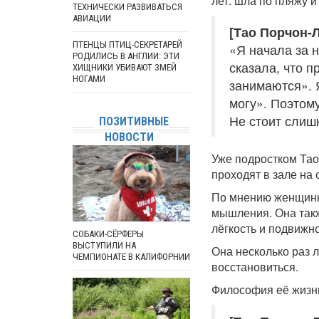
лет: шла по пляжу 
ТЕХНИЧЕСКИ РАЗВИВАТЬСЯ
АВИАЦИИ
[Тао Порчон-Л
ПТЕНЦЫ ПТИЦ-СЕКРЕТАРЕЙ
«Я начала за н
РОДИЛИСЬ В АНГЛИИ: ЭТИ
сказала, что п
ХИЩНИКИ УБИВАЮТ ЗМЕЙ
НОГАМИ
занимаются». Я
могу». Поэтому
Не стоит слиш
ПОЗИТИВНЫЕ
НОВОСТИ
Уже подростком Тао 
проходят в зале на
По мнению женщины,
мышления. Она такж
лёгкость и подвижно
СОБАКИ-СЁРФЕРЫ
ВЫСТУПИЛИ НА
Она несколько раз 
ЧЕМПИОНАТЕ В КАЛИФОРНИИ
восстановиться.
Философия её жизни