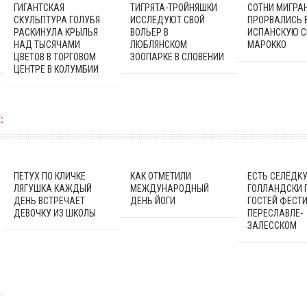
ГИГАНТСКАЯ
ТИГРЯТА-ТРОЙНЯШКИ
СОТНИ МИГРА
СКУЛЬПТУРА ГОЛУБЯ
ИССЛЕДУЮТ СВОЙ
ПРОРВАЛИСЬ 
РАСКИНУЛА КРЫЛЬЯ
ВОЛЬЕР В
ИСПАНСКУЮ С
НАД ТЫСЯЧАМИ
ЛЮБЛЯНСКОМ
МАРОККО
ЦВЕТОВ В ТОРГОВОМ
ЗООПАРКЕ В СЛОВЕНИИ
ЦЕНТРЕ В КОЛУМБИИ
:
ПЕТУХ ПО КЛИЧКЕ
КАК ОТМЕТИЛИ
ЕСТЬ СЕЛЁДКУ
ЛЯГУШКА КАЖДЫЙ
МЕЖДУНАРОДНЫЙ
ГОЛЛАНДСКИ 
ДЕНЬ ВСТРЕЧАЕТ
ДЕНЬ ЙОГИ
ГОСТЕЙ ФЕСТИ
ДЕВОЧКУ ИЗ ШКОЛЫ
ПЕРЕСЛАВЛЕ-
ЗАЛЕССКОМ