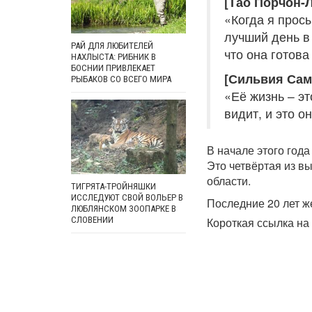
[Тао Порчон-Л
«Когда я прос
лучший день в 
РАЙ ДЛЯ ЛЮБИТЕЛЕЙ
что она готова
НАХЛЫСТА: РИБНИК В
БОСНИИ ПРИВЛЕКАЕТ
[Сильвия Сам
РЫБАКОВ СО ВСЕГО МИРА
«Её жизнь – это
видит, и это о
В начале этого год
Это четвёртая из в
области.
ТИГРЯТА-ТРОЙНЯШКИ
ИССЛЕДУЮТ СВОЙ ВОЛЬЕР В
Последние 20 лет ж
ЛЮБЛЯНСКОМ ЗООПАРКЕ В
СЛОВЕНИИ
Короткая ссылка на 