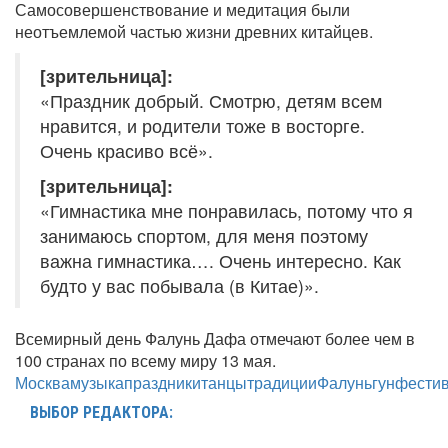
Самосовершенствование и медитация были
неотъемлемой частью жизни древних китайцев.
[зрительница]:
«Праздник добрый. Смотрю, детям всем
нравится, и родители тоже в восторге.
Очень красиво всё».
[зрительница]:
«Гимнастика мне понравилась, потому что я
занимаюсь спортом, для меня поэтому
важна гимнастика…. Очень интересно. Как
будто у вас побывала (в Китае)».
Всемирный день Фалунь Дафа отмечают более чем в
100 странах по всему миру 13 мая.
Москва
музыка
праздники
танцы
традиции
Фалуньгун
фести
ВЫБОР РЕДАКТОРА: