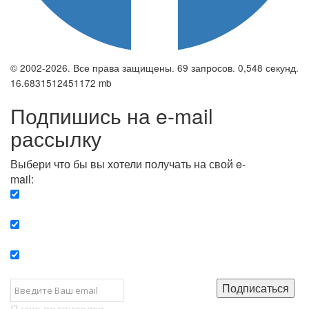
© 2002-2026. Все права защищены. 69 запросов. 0,548 секунд.
16.6831512451172 mb
Подпишись на e-mail
рассылку
Выбери что бы вы хотели получать на свой e-
mail:
Вечерняя. Каждый вечер вы получаете список
сюжетов, о важных и ключевых событиях в мире.
Еженедельная. Вы получаете полную картину о
событиях недели.
Позитив. Вы получается список сюжетов, которые
подарят вам позитивные эмоции и улучшат ваш сон.
Подписаться