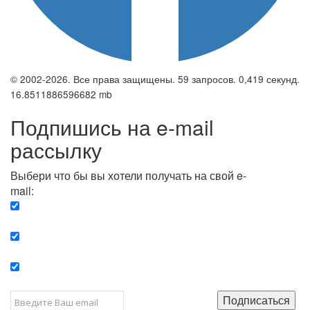
© 2002-2026. Все права защищены. 59 запросов. 0,419 секунд.
16.8511886596682 mb
Подпишись на e-mail
рассылку
Выбери что бы вы хотели получать на свой e-
mail:
Вечерняя. Каждый вечер вы получаете список
сюжетов, о важных и ключевых событиях в мире.
Еженедельная. Вы получаете полную картину о
событиях недели.
Позитив. Вы получается список сюжетов, которые
подарят вам позитивные эмоции и улучшат ваш сон.
Подписаться