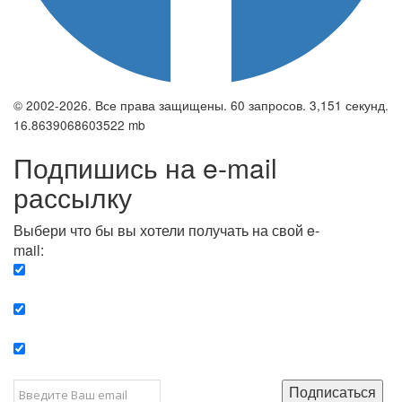
© 2002-2026. Все права защищены. 60 запросов. 3,151 секунд.
16.8639068603522 mb
Подпишись на e-mail
рассылку
Выбери что бы вы хотели получать на свой e-
mail:
Вечерняя. Каждый вечер вы получаете список
сюжетов, о важных и ключевых событиях в мире.
Еженедельная. Вы получаете полную картину о
событиях недели.
Позитив. Вы получается список сюжетов, которые
подарят вам позитивные эмоции и улучшат ваш сон.
Подписаться