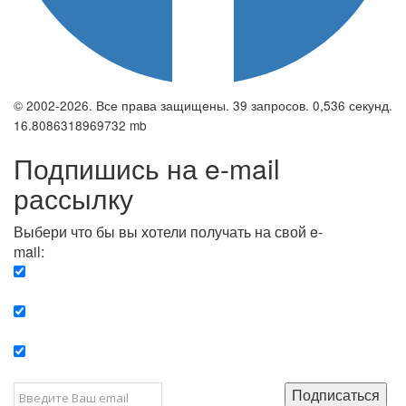
© 2002-2026. Все права защищены. 39 запросов. 0,536 секунд.
16.8086318969732 mb
Подпишись на e-mail
рассылку
Выбери что бы вы хотели получать на свой e-
mail:
Вечерняя. Каждый вечер вы получаете список
сюжетов, о важных и ключевых событиях в мире.
Еженедельная. Вы получаете полную картину о
событиях недели.
Позитив. Вы получается список сюжетов, которые
подарят вам позитивные эмоции и улучшат ваш сон.
Подписаться