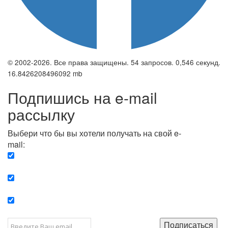
© 2002-2026. Все права защищены. 54 запросов. 0,546 секунд.
16.8426208496092 mb
Подпишись на e-mail
рассылку
Выбери что бы вы хотели получать на свой e-
mail:
Вечерняя. Каждый вечер вы получаете список
сюжетов, о важных и ключевых событиях в мире.
Еженедельная. Вы получаете полную картину о
событиях недели.
Позитив. Вы получается список сюжетов, которые
подарят вам позитивные эмоции и улучшат ваш сон.
Подписаться