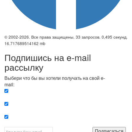
© 2002-2026. Все права защищены. 33 запросов. 0,495 секунд.
16.717689514162 mb
Подпишись на e-mail
рассылку
Выбери что бы вы хотели получать на свой e-
mail:
Вечерняя. Каждый вечер вы получаете список
сюжетов, о важных и ключевых событиях в мире.
Еженедельная. Вы получаете полную картину о
событиях недели.
Позитив. Вы получается список сюжетов, которые
подарят вам позитивные эмоции и улучшат ваш сон.
Подписаться