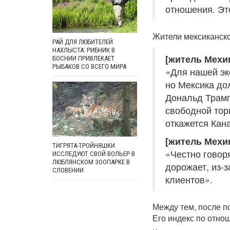
отношения. Эт
Жители мексиканск
РАЙ ДЛЯ ЛЮБИТЕЛЕЙ
НАХЛЫСТА: РИБНИК В
[житель Мехик
БОСНИИ ПРИВЛЕКАЕТ
РЫБАКОВ СО ВСЕГО МИРА
«Для нашей эк
но Мексика дол
Дональд Трамп
свободной торг
откажется Кан
[житель Мехик
ТИГРЯТА-ТРОЙНЯШКИ
«Честно говоря
ИССЛЕДУЮТ СВОЙ ВОЛЬЕР В
ЛЮБЛЯНСКОМ ЗООПАРКЕ В
дорожает, из-з
СЛОВЕНИИ
клиентов».
Между тем, после п
Его индекс по отно