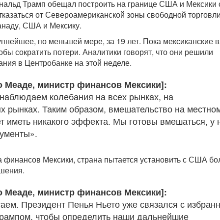
нальд Трамп обещал построить на границе США и Мексики 
отказаться от Североамериканской зоны свободной торговли
анаду, США и Мексику.
пнейшее, по меньшей мере, за 19 лет. Пока мексиканские 
обы сократить потери. Аналитики говорят, что они решили
ания в Центробанке на этой неделе.
о Меаде, министр финансов Мексики]:
 наблюдаем колебания на всех рынках, на
 рынках. Таким образом, вмешательство на местно
ет иметь никакого эффекта. Мы готовы вмешаться, у 
ументы».
 финансов Мексики, страна пытается установить с США бо
шения.
о Меаде, министр финансов Мексики]:
аем. Президент Пенья Ньето уже связался с избран
рампом, чтобы определить наши дальнейшие