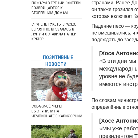
странами. Ранее До
ПОЖАРЫ В ГРЕЦИИ: ЖИТЕЛИ
ВОЗВРАЩАЮТСЯ К
он также грозился 
СГОРЕВШИМ ДОМАМ
которая включает К
СТУПЕНЬ РАКЕТЫ SPACEX,
Падение песо — кру
ВЕРОЯТНО, ВРЕЗАЛАСЬ В
не вмешивались, чт
ЛУНУ И ОСТАВИЛА НА НЕЙ
подождать до засед
КРАТЕР
[Хосе Антони
ПОЗИТИВНЫЕ
«В эти дни мы
НОВОСТИ
международных
уровне не буд
имеются инстр
По словам министра
определённые отно
СОБАКИ-СЁРФЕРЫ
ВЫСТУПИЛИ НА
ЧЕМПИОНАТЕ В КАЛИФОРНИИ
[Хосе Антони
«Мы уже работ
президентом Т