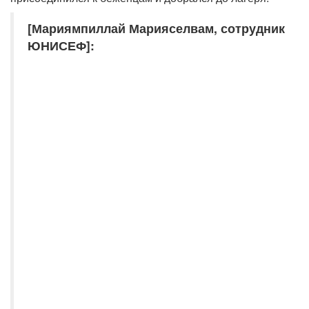
[Мариямпиллай Марияселвам, сотрудник
ЮНИСЕФ]: