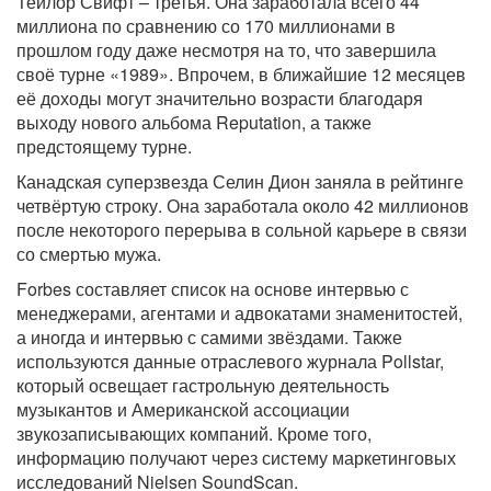
Тейлор Свифт – третья. Она заработала всего 44
миллиона по сравнению со 170 миллионами в
прошлом году даже несмотря на то, что завершила
своё турне «1989». Впрочем, в ближайшие 12 месяцев
её доходы могут значительно возрасти благодаря
выходу нового альбома Reputation, а также
предстоящему турне.
Канадская суперзвезда Селин Дион заняла в рейтинге
четвёртую строку. Она заработала около 42 миллионов
после некоторого перерыва в сольной карьере в связи
со смертью мужа.
Forbes составляет список на основе интервью с
менеджерами, агентами и адвокатами знаменитостей,
а иногда и интервью с самими звёздами. Также
используются данные отраслевого журнала Pollstar,
который освещает гастрольную деятельность
музыкантов и Американской ассоциации
звукозаписывающих компаний. Кроме того,
информацию получают через систему маркетинговых
исследований Nielsen SoundScan.