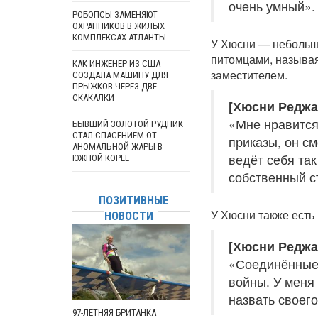
очень умный».
РОБОПСЫ ЗАМЕНЯЮТ
ОХРАННИКОВ В ЖИЛЫХ
КОМПЛЕКСАХ АТЛАНТЫ
У Хюсни — небольша
питомцами, называ
КАК ИНЖЕНЕР ИЗ США
заместителем.
СОЗДАЛА МАШИНУ ДЛЯ
ПРЫЖКОВ ЧЕРЕЗ ДВЕ
СКАКАЛКИ
[Хюсни Реджа
«Мне нравится 
БЫВШИЙ ЗОЛОТОЙ РУДНИК
СТАЛ СПАСЕНИЕМ ОТ
приказы, он см
АНОМАЛЬНОЙ ЖАРЫ В
ведёт себя так
ЮЖНОЙ КОРЕЕ
собственный с
ПОЗИТИВНЫЕ
У Хюсни также есть 
НОВОСТИ
[Хюсни Реджа
«Соединённые
войны. У меня
назвать своег
97-ЛЕТНЯЯ БРИТАНКА