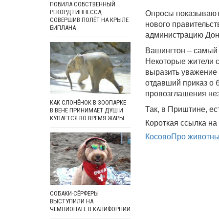
ПОБИЛА СОБСТВЕННЫЙ
Опросы показывают,
РЕКОРД ГИННЕССА,
СОВЕРШИВ ПОЛЁТ НА КРЫЛЕ
нового правительс
БИПЛАНА
администрацию Дон
Вашингтон – самый
Некоторые жители с
выразить уважение 
отдавший приказ о 
провозглашения не
КАК СЛОНЁНОК В ЗООПАРКЕ
Так, в Приштине, е
В ВЕНЕ ПРИНИМАЕТ ДУШ И
КУПАЕТСЯ ВО ВРЕМЯ ЖАРЫ
Короткая ссылка на 
Косово
Про животн
СОБАКИ-СЁРФЕРЫ
ВЫСТУПИЛИ НА
ЧЕМПИОНАТЕ В КАЛИФОРНИИ