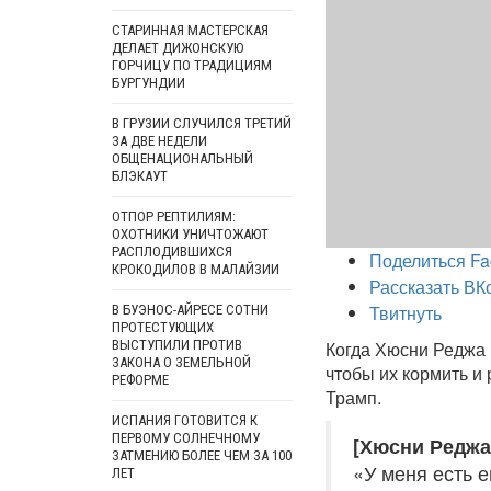
СТАРИННАЯ МАСТЕРСКАЯ
ДЕЛАЕТ ДИЖОНСКУЮ
ГОРЧИЦУ ПО ТРАДИЦИЯМ
БУРГУНДИИ
В ГРУЗИИ СЛУЧИЛСЯ ТРЕТИЙ
ЗА ДВЕ НЕДЕЛИ
ОБЩЕНАЦИОНАЛЬНЫЙ
БЛЭКАУТ
ОТПОР РЕПТИЛИЯМ:
ОХОТНИКИ УНИЧТОЖАЮТ
РАСПЛОДИВШИХСЯ
Поделиться Fa
КРОКОДИЛОВ В МАЛАЙЗИИ
Рассказать ВК
Твитнуть
В БУЭНОС-АЙРЕСЕ СОТНИ
ПРОТЕСТУЮЩИХ
ВЫСТУПИЛИ ПРОТИВ
Когда Хюсни Реджа 
ЗАКОНА О ЗЕМЕЛЬНОЙ
чтобы их кормить и 
РЕФОРМЕ
Трамп.
ИСПАНИЯ ГОТОВИТСЯ К
ПЕРВОМУ СОЛНЕЧНОМУ
[Хюсни Реджа
ЗАТМЕНИЮ БОЛЕЕ ЧЕМ ЗА 100
«У меня есть е
ЛЕТ