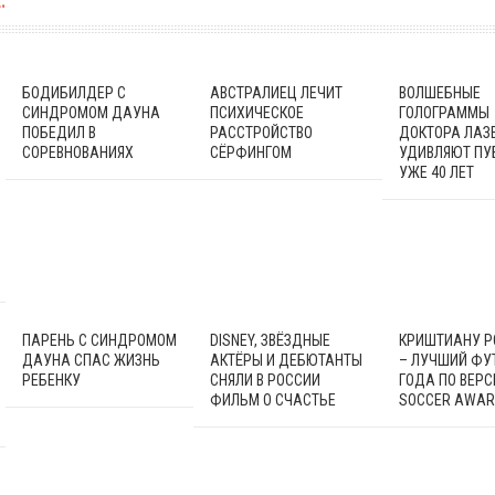
:
БОДИБИЛДЕР С
АВСТРАЛИЕЦ ЛЕЧИТ
ВОЛШЕБНЫЕ
СИНДРОМОМ ДАУНА
ПСИХИЧЕСКОЕ
ГОЛОГРАММЫ
ПОБЕДИЛ В
РАССТРОЙСТВО
ДОКТОРА ЛАЗ
СОРЕВНОВАНИЯХ
СЁРФИНГОМ
УДИВЛЯЮТ ПУ
УЖЕ 40 ЛЕТ
ПАРЕНЬ С СИНДРОМОМ
DISNEY, ЗВЁЗДНЫЕ
КРИШТИАНУ 
ДАУНА СПАС ЖИЗНЬ
АКТЁРЫ И ДЕБЮТАНТЫ
– ЛУЧШИЙ ФУ
РЕБЕНКУ
СНЯЛИ В РОССИИ
ГОДА ПО ВЕРС
ФИЛЬМ О СЧАСТЬЕ
SOCCER AWA