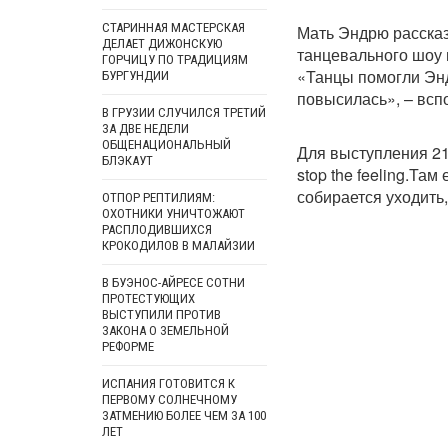
СТАРИННАЯ МАСТЕРСКАЯ
Мать Эндрю рассказ
ДЕЛАЕТ ДИЖОНСКУЮ
танцевального шоу 
ГОРЧИЦУ ПО ТРАДИЦИЯМ
«Танцы помогли Энд
БУРГУНДИИ
повысилась», – всп
В ГРУЗИИ СЛУЧИЛСЯ ТРЕТИЙ
ЗА ДВЕ НЕДЕЛИ
ОБЩЕНАЦИОНАЛЬНЫЙ
Для выступления 21
БЛЭКАУТ
stop the feeling.Там
собирается уходить,
ОТПОР РЕПТИЛИЯМ:
ОХОТНИКИ УНИЧТОЖАЮТ
РАСПЛОДИВШИХСЯ
КРОКОДИЛОВ В МАЛАЙЗИИ
В БУЭНОС-АЙРЕСЕ СОТНИ
ПРОТЕСТУЮЩИХ
ВЫСТУПИЛИ ПРОТИВ
ЗАКОНА О ЗЕМЕЛЬНОЙ
РЕФОРМЕ
ИСПАНИЯ ГОТОВИТСЯ К
ПЕРВОМУ СОЛНЕЧНОМУ
ЗАТМЕНИЮ БОЛЕЕ ЧЕМ ЗА 100
ЛЕТ