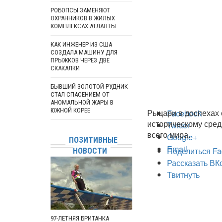
РОБОПСЫ ЗАМЕНЯЮТ
ОХРАННИКОВ В ЖИЛЫХ
КОМПЛЕКСАХ АТЛАНТЫ
КАК ИНЖЕНЕР ИЗ США
СОЗДАЛА МАШИНУ ДЛЯ
ПРЫЖКОВ ЧЕРЕЗ ДВЕ
СКАКАЛКИ
БЫВШИЙ ЗОЛОТОЙ РУДНИК
СТАЛ СПАСЕНИЕМ ОТ
АНОМАЛЬНОЙ ЖАРЫ В
ЮЖНОЙ КОРЕЕ
Рыцари в доспехах 
Facebook
историческому сред
Twitter
всего мира.
Google+
ПОЗИТИВНЫЕ
Email
Поделиться Fa
НОВОСТИ
Рассказать ВК
Твитнуть
97-ЛЕТНЯЯ БРИТАНКА