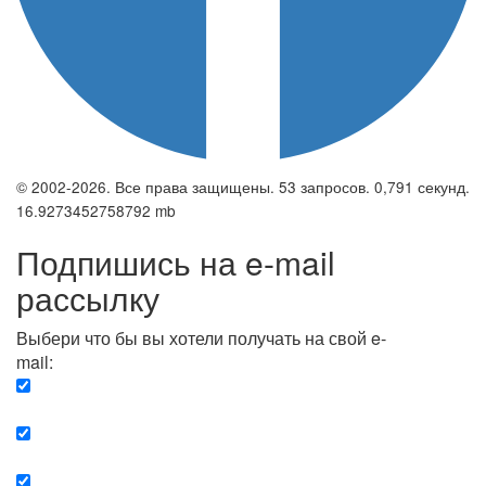
© 2002-2026. Все права защищены. 53 запросов. 0,791 секунд.
16.9273452758792 mb
Подпишись на e-mail
рассылку
Выбери что бы вы хотели получать на свой e-
mail:
Вечерняя. Каждый вечер вы получаете список
сюжетов, о важных и ключевых событиях в мире.
Еженедельная. Вы получаете полную картину о
событиях недели.
Позитив. Вы получается список сюжетов, которые